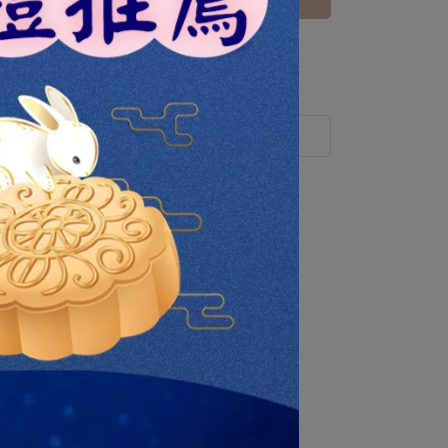
 」可以折抵紅利
0
點 (約等於
NT$0
)