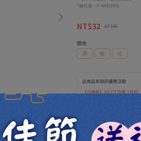
*補充液：P-WMSRF8
NT$32
NT$45
顏色
黑
藍
紅
此商品參與的優惠活動
【品牌展】PILOT百樂 7折起
【訂單加價購】不限消費金額
加入購物車