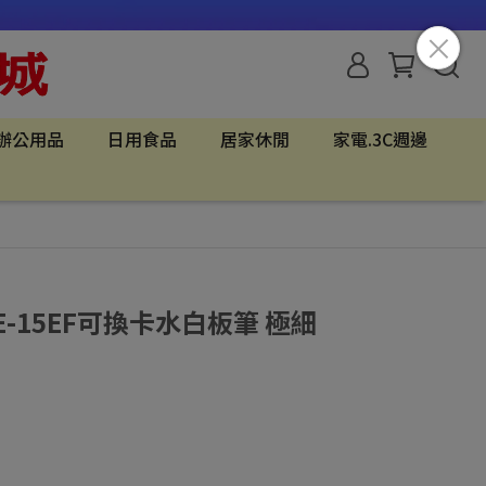
辦公用品
日用食品
居家休閒
家電.3C週邊
SE-15EF可換卡水白板筆 極細