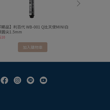
期品】利百代 WB-001 Q比天使MINI白
PILOT百樂 W
筆圓尖1.5mm
字
$10
NT$46
加入購物車