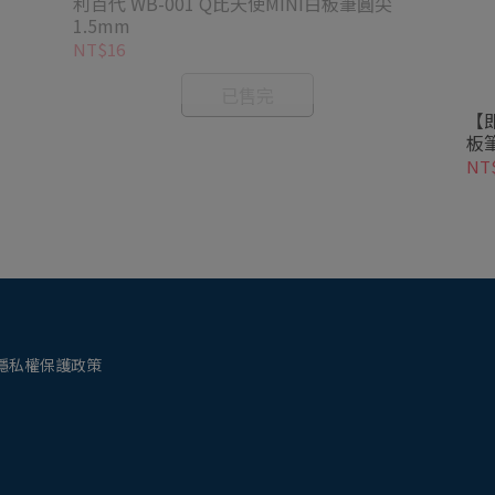
利百代 WB-001 Q比天使MINI白板筆圓尖
1.5mm
NT$16
已售完
【即
板
NT
隱私權保護政策