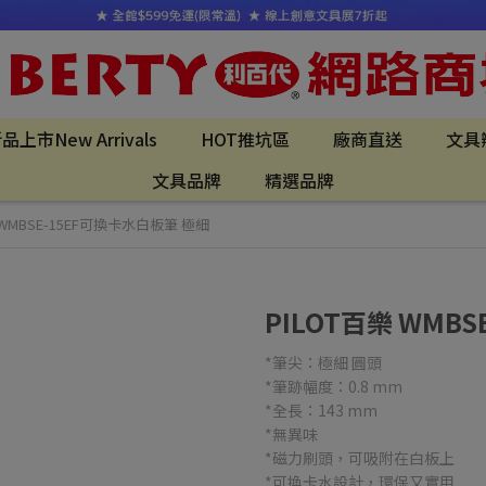
品上市New Arrivals
HOT推坑區
廠商直送
文具
文具品牌
精選品牌
 WMBSE-15EF可換卡水白板筆 極細
PILOT百樂 WMB
*筆尖：極細 圓頭
*筆跡幅度：0.8 mm
*全長：143 mm
*無異味
*磁力刷頭，可吸附在白板上
*可換卡水設計，環保又實用