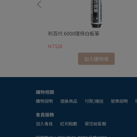
液33ml
利百代 6000環保白板筆
NT$20
加入購物車
購物相關
購物說明
退換商品
付款/運送
發票說明
會員服務
加入會員
紅利點數
寫信給客服