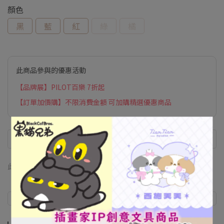
顏色
黑
藍
紅
綠
橘
此商品參與的優惠活動
【品牌展】PILOT百樂 7折起
【訂單加價購】不限消費金額 可加購精選優惠商品
此商品 「 最高 」可以折抵紅利
0
點 (約等於
NT$0
)
商品介紹