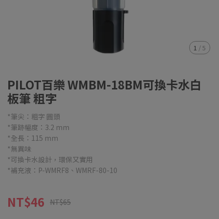
1
/
5
PILOT百樂 WMBM-18BM可換卡水白
板筆 粗字
*筆尖：粗字 圓頭
*筆跡幅度：3.2 mm
*全長：115 mm
*無異味
*可換卡水設計，環保又實用
*補充液：P-WMRF8、WMRF-80-10
NT$46
NT$65