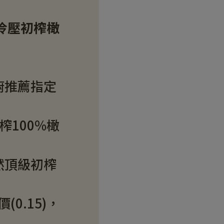
】冷壓初榨橄
廚推薦指定
榨100%橄
然頂級初榨
(0.15)，