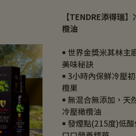
【TENDRE添得瑞
欖油
￭ 世界金獎米其林主
美味秘訣
￭ 3小時內保鮮冷壓初
欖果
￭ 無混合無添加，天
冷壓橄欖油
￭ 發煙點(215度)低酸價
口口營養精華