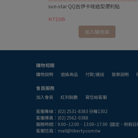
紙2本/包
sun-star QQ吉伊卡哇造型便利貼
NT$165
加入購物車
購物相關
購物說明
退換商品
付款/運送
發票說明
會員服務
加入會員
紅利點數
寫信給客服
客服專線：(02) 2531-8383 分機1302
客服傳真：(02) 2562-0388
服務時間：9:00~12:00．13:00~17:00  (國定、例假
客服信箱：mall@liberty.com.tw