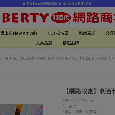
品上市New Arrivals
HOT推坑區
廠商直送
文具
文具品牌
精選品牌
售
,
文創商品
,
【線上創意文具展】創意文具商品7折起
,
【線上創意文具展】利百代
【網路限定】利百代 
*規格：72*72 mm
*50張/本
*留言、標示、紀錄等