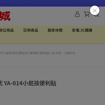
辦公用品
日用食品
居家休閒
家電.3C週邊
小屁孩系列(筆記本/便條紙/便利貼) 1本20元．任選3本
YA-014小屁孩便利貼