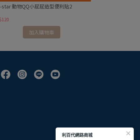
n-star 動物QQ小屁屁造型便利貼2
sun-star ir
$120
NT$180
加入購物車
利百代網路商城