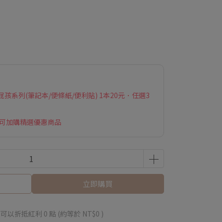
系列(筆記本/便條紙/便利貼) 1本20元．任選3
 可加購精選優惠商品
立即購買
 」可以折抵紅利
0
點 (約等於
NT$0
)