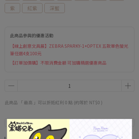
紫
紅紫
深藍
此商品參與的優惠活動
【線上創意文具展】ZEBRA SPARKY-1+OPTEX 五款單色螢光
筆任選4支100元
【訂單加價購】不限消費金額 可加購精選優惠商品
此商品 「 最高 」可以折抵紅利
0
點 (約等於
NT$0
)
商品介紹