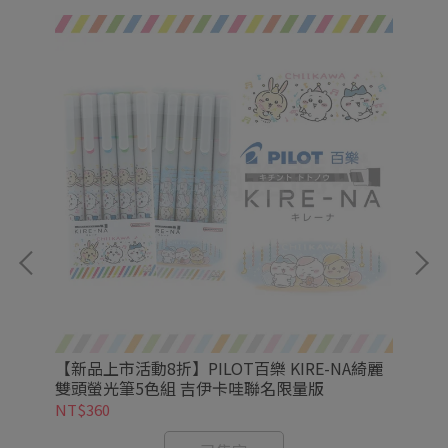
筆6
【新品上市活動8折】PILOT百樂 KIRE-NA綺麗
【新
雙頭螢光筆5色組 吉伊卡哇聯名限量版
NT$360
NT