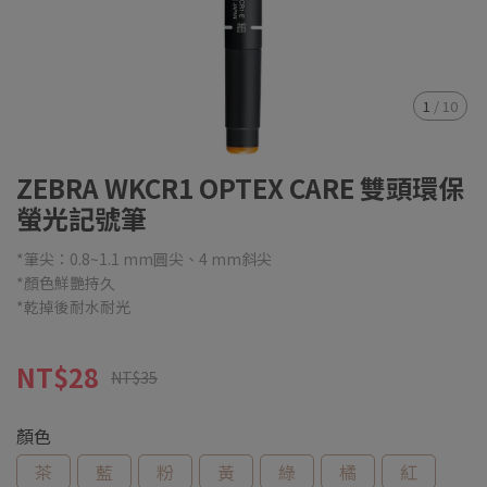
1
/
10
ZEBRA WKCR1 OPTEX CARE 雙頭環保
螢光記號筆
*筆尖：0.8~1.1 mm圓尖、4 mm斜尖
*顏色鮮艷持久
*乾掉後耐水耐光
NT$28
NT$35
顏色
茶
藍
粉
黃
綠
橘
紅