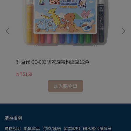
利百代 GC-003快乾旋轉粉蠟筆12色
利
NT$160
NT
加入購物車
購物相關
購物說明
退換商品
付款/運送
發票說明
隱私權保護政策