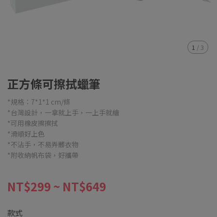
1
/
3
正方條可擦拭蠟筆
*規格：7*1*1 cm/條
*台灣設計，一拿就上手，一上手就繪
*可用橡皮擦擦拭
*滑順好上色
*不沾手，不易弄髒衣物
*附收納帆布袋，好攜帶
NT$299
~
NT$649
款式