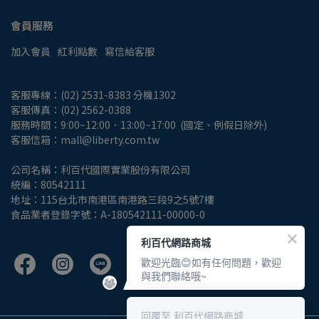
會員服務
加入會員
紅利點數
寫信給客服
客服專線：(02) 2531-8383 分機1302
客服傳真：(02) 2562-0388
服務時間：9:00~12:00．13:00~17:00  (國定、例假日除外)
客服信箱：mall@liberty.com.tw
公司名稱：利百代國際實業股份有限公司
統編：80542111
地址：115台北市南港區南港路三段9之5號7樓
食品業者登錄字號：A-180542111-00000-0
利百代網路商城
歡迎光臨😊如有任何問題，歡迎
與我們聯絡哦~
回覆至 利百代網路商城