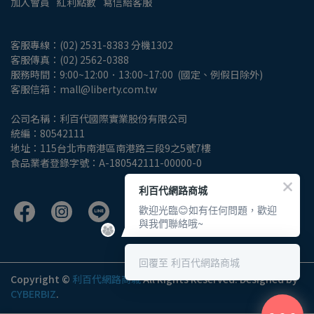
加入會員
紅利點數
寫信給客服
客服專線：(02) 2531-8383 分機1302
客服傳真：(02) 2562-0388
服務時間：9:00~12:00．13:00~17:00  (國定、例假日除外)
客服信箱：mall@liberty.com.tw
公司名稱：利百代國際實業股份有限公司
統編：80542111
地址：115台北市南港區南港路三段9之5號7樓
食品業者登錄字號：A-180542111-00000-0
利百代網路商城
歡迎光臨😊如有任何問題，歡迎
與我們聯絡哦~
回覆至 利百代網路商城
Copyright ©
利百代網路商城
All Rights Reserved.
Designed by
CYBERBIZ
.