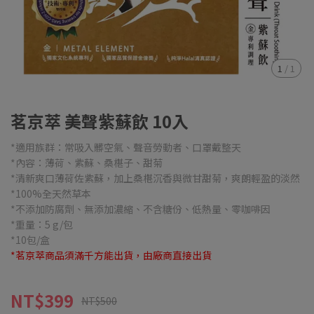
1
/
1
茗京萃 美聲紫蘇飲 10入
*適用族群：常吸入髒空氣、聲音勞動者、口罩戴整天
*內容：薄荷、紫蘇、桑椹子、甜菊
*清新爽口薄荷佐紫蘇，加上桑椹沉香與微甘甜菊，爽朗輕盈的淡然
*100%全天然草本
*不添加防腐劑、無添加濃縮、不含糖份、低熱量、零咖啡因
*重量：5 g/包
*10包/盒
*茗京萃商品須滿千方能出貨，由廠商直接出貨
NT$399
NT$500