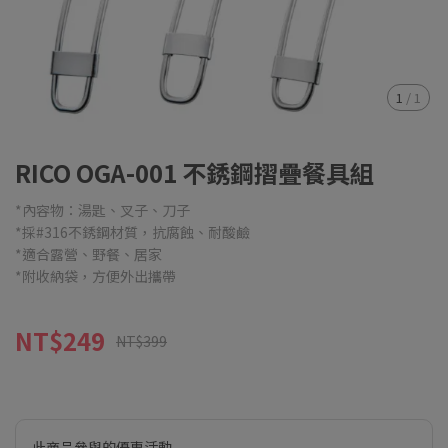
1
/
1
RICO OGA-001 不銹鋼摺疊餐具組
*內容物：湯匙、叉子、刀子
*採#316不銹鋼材質，抗腐蝕、耐酸鹼
*適合露營、野餐、居家
*附收納袋，方便外出攜帶
NT$249
NT$399
此商品參與的優惠活動