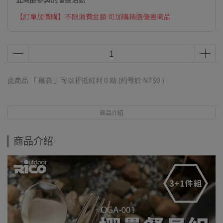
【訂單加價購】不限消費金額 可加購精選優惠商品
此商品 「 最高 」可以折抵紅利
0
點 (約等於
NT$0
)
商品介紹
商品介紹