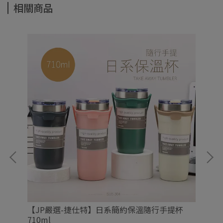
相關商品
【JP嚴選-捷仕特】日系簡約保溫隨行手提杯
【
710ml
杯2