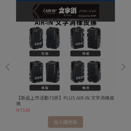
 按
【新品上市活動75折】PLUS AIR-IN 文字消橡皮
【
擦
NT$38
NT
加入購物車