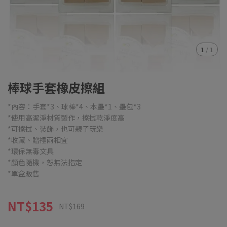
1
/
1
棒球手套橡皮擦組
*內容：手套*3、球棒*4、本壘*1、壘包*3
*使用高潔淨材質製作，擦拭乾淨度高
*可擦拭、裝飾，也可親子玩樂
*收藏、贈禮兩相宜
*環保無毒文具
*顏色隨機，恕無法指定
*單盒販售
NT$135
NT$169