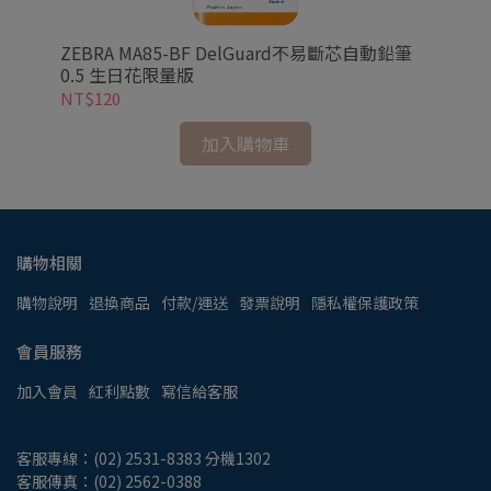
搖
ZEBRA MA85-BF DelGuard不易斷芯自動鉛筆
ZEBRA MA85-AD 
0.5 生日花限量版
0.
NT$120
NT
加入購物車
購物相關
購物說明
退換商品
付款/運送
發票說明
隱私權保護政策
會員服務
加入會員
紅利點數
寫信給客服
客服專線：(02) 2531-8383 分機1302
客服傳真：(02) 2562-0388