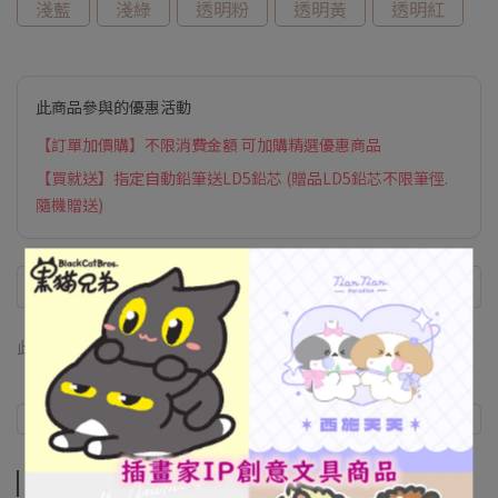
淺藍
淺綠
透明粉
透明黃
透明紅
此商品參與的優惠活動
【訂單加價購】不限消費金額 可加購精選優惠商品
【買就送】指定自動鉛筆送LD5鉛芯 (贈品LD5鉛芯不限筆徑.
隨機贈送)
此商品 「 最高 」可以折抵紅利
0
點 (約等於
NT$0
)
商品介紹
商品介紹