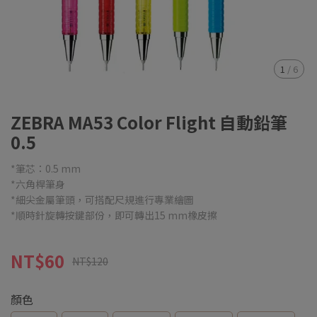
1
/
6
ZEBRA MA53 Color Flight 自動鉛筆
0.5
*筆芯：0.5 mm
*六角桿筆身
*細尖金屬筆頭，可搭配尺規進行專業繪圖
*順時針旋轉按鍵部份，即可轉出15 mm橡皮擦
NT$60
NT$120
顏色