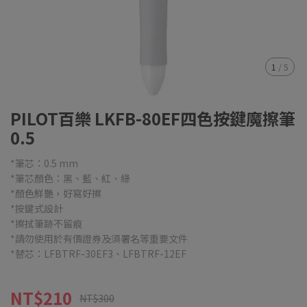
1
/
5
PILOT百樂 LKFB-80EF四色按鍵魔擦筆
0.5
*筆芯：0.5 mm
*筆芯顏色：黑、藍、紅、綠
*顏色鮮艷，好寫好擦
*按鍵式設計
*擦拭筆跡不留痕
*請勿使用於有價證券及須署名等重要文件
*替芯：LFBTRF-30EF3、LFBTRF-12EF
NT$210
NT$300