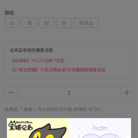
顏色
白
黑
藍
粉
香檳金
此商品參與的優惠活動
【品牌展】PILOT百樂 7折起
【訂單加價購】不限消費金額 可加購精選優惠商品
此商品 「 最高 」可以折抵紅利
0
點 (約等於
NT$0
)
商品介紹