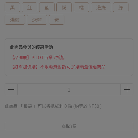
黑
紅
藍
粉
橘
淺綠
綠
淺藍
深藍
紫
此商品參與的優惠活動
【品牌展】PILOT百樂 7折起
【訂單加價購】不限消費金額 可加購精選優惠商品
此商品 「 最高 」可以折抵紅利
0
點 (約等於
NT$0
)
商品介紹