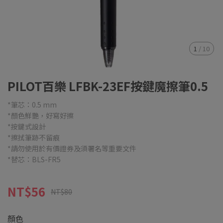
1
/
10
PILOT百樂 LFBK-23EF按鍵魔擦筆0.5
*筆芯：0.5 mm
*顏色鮮艷，好寫好擦
*按鍵式設計
*擦拭筆跡不留痕
*請勿使用於有價證券及須署名等重要文件
*替芯：BLS-FR5
NT$56
NT$80
顏色