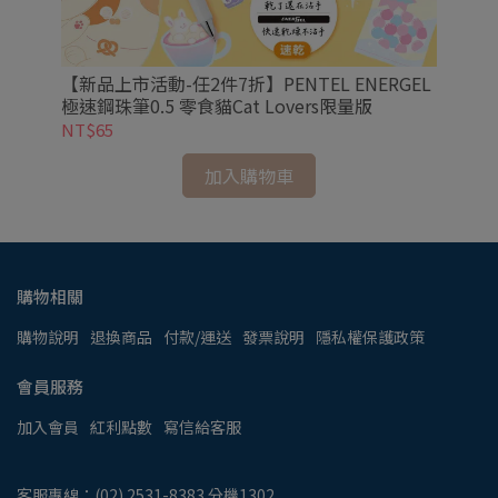
ASA
【新品上市活動-任2件7折】PENTEL ENERGEL
【新
極速鋼珠筆0.5 零食貓Cat Lovers限量版
SA
量
NT$65
NT
加入購物車
購物相關
購物說明
退換商品
付款/運送
發票說明
隱私權保護政策
會員服務
加入會員
紅利點數
寫信給客服
客服專線：(02) 2531-8383 分機1302