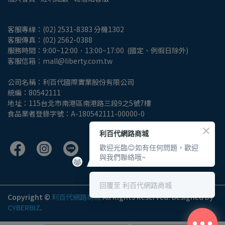
客服專線：(02) 2531-8383 分機1302
客服傳真：(02) 2562-0388
服務時間：9:00~12:00．13:00~17:00  (國定、例假日除外)
客服信箱：mall@liberty.com.tw
公司名稱：利百代國際實業股份有限公司
統編：80542111
地址：115台北市南港區南港路三段9之5號7樓
食品業者登錄字號：A-180542111-00000-0
利百代網路商城
歡迎光臨😊如有任何問題，歡迎
與我們聯絡哦~
回覆至 利百代網路商城
Copyright ©
利百代網路商城
All Rights Reserved.
Designed by
CYBERBIZ
.