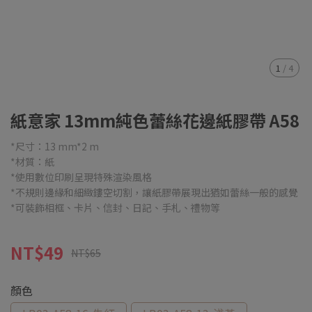
1
/
4
紙意家 13mm純色蕾絲花邊紙膠帶 A58
*尺寸：13 mm*2 m
*材質：紙
*使用數位印刷呈現特殊渲染風格
*不規則邊緣和細緻鏤空切割，讓紙膠帶展現出猶如蕾絲一般的感覺
*可裝飾相框、卡片、信封、日記、手札、禮物等
NT$49
NT$65
顏色