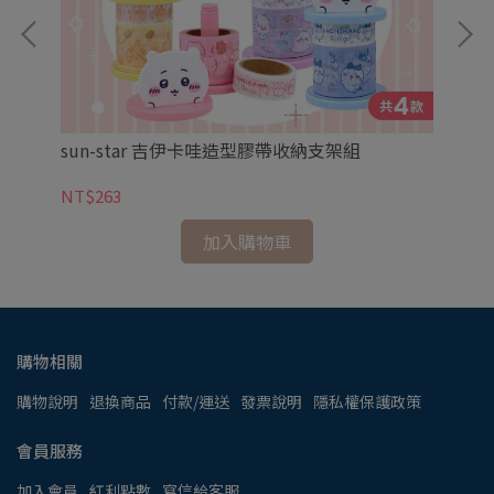
sun-star 吉伊卡哇造型膠帶收納支架組
【新
花
NT$263
NT
加入購物車
購物相關
購物說明
退換商品
付款/運送
發票說明
隱私權保護政策
會員服務
加入會員
紅利點數
寫信給客服