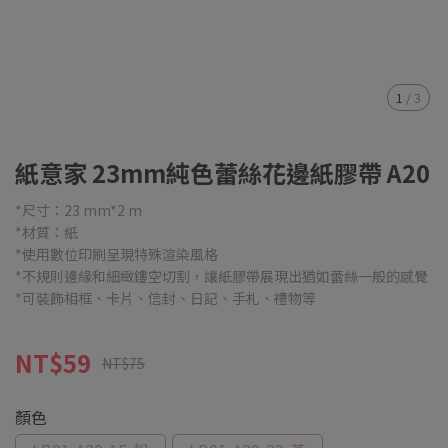
1
/
3
紙意家 23mm純色蕾絲花邊紙膠帶 A20
*尺寸：23 mm*2 m
*材質：紙
*使用數位印刷呈現特殊渲染風格
*不規則邊緣和細緻鏤空切割，讓紙膠帶展現出猶如蕾絲一般的感覺
*可裝飾相框、卡片、信封、日記、手札、禮物等
NT$59
NT$75
顏色