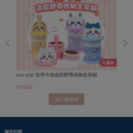
sun-star 吉伊卡哇造型膠帶收納支架組
【新
花
NT$263
NT
加入購物車
購物相關