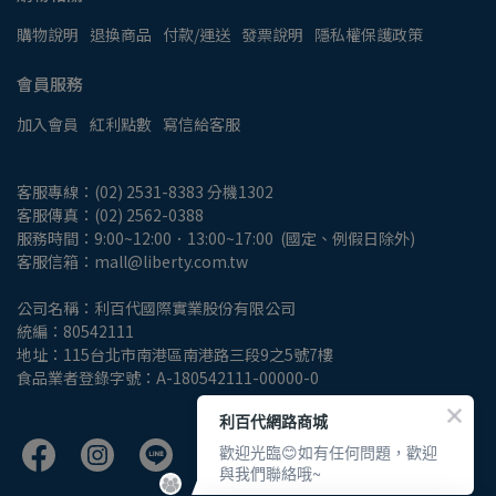
購物說明
退換商品
付款/運送
發票說明
隱私權保護政策
會員服務
加入會員
紅利點數
寫信給客服
客服專線：(02) 2531-8383 分機1302
客服傳真：(02) 2562-0388
服務時間：9:00~12:00．13:00~17:00  (國定、例假日除外)
客服信箱：mall@liberty.com.tw
公司名稱：利百代國際實業股份有限公司
統編：80542111
地址：115台北市南港區南港路三段9之5號7樓
食品業者登錄字號：A-180542111-00000-0
利百代網路商城
歡迎光臨😊如有任何問題，歡迎
與我們聯絡哦~