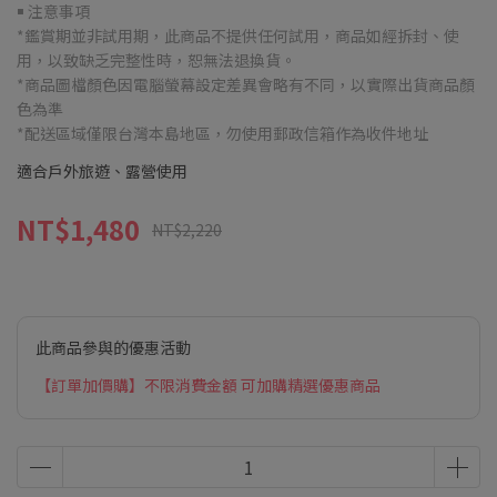
￭ 注意事項
*鑑賞期並非試用期，此商品不提供任何試用，商品如經拆封、使
用，以致缺乏完整性時，恕無法退換貨。
*商品圖檔顏色因電腦螢幕設定差異會略有不同，以實際出貨商品顏
色為準
*配送區域僅限台灣本島地區，勿使用郵政信箱作為收件地址
適合戶外旅遊、露營使用
NT$1,480
NT$2,220
此商品參與的優惠活動
【訂單加價購】不限消費金額 可加購精選優惠商品