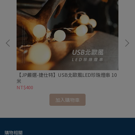
【JP嚴選-捷仕特】USB北歐風LED珍珠燈串 10
【
米
86
NT$400
NT
加入購物車
購物相關