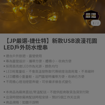
1
/
2
【JP嚴選-捷仕特】新款USB浪漫花園
LED戶外防水燈串
￭ 適合戶外旅遊、露營使用
￭ 專為露營設計、攜帶方便、體積小、收納方便
￭ 採用高亮度LED作為光源，顏色均勻
￭ LED耗電量低，不會高溫發熱取代傳統燈泡高耗電，不易破碎
￭ LED體積小重量輕，出門露營時攜帶方便，收納也方便
￭ 不用擔心燈泡燈管弄破，可依需求做各式變化
￭ 本商品為廠商直送/常溫配送，不提供超商取貨及貨到付款
￭ 出貨時間依廠商配送時程安排，預計5個工作天出貨
￭ 商品規格：如圖示說明