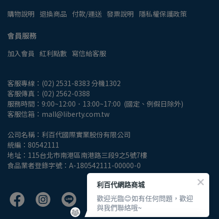
購物說明
退換商品
付款/運送
發票說明
隱私權保護政策
會員服務
加入會員
紅利點數
寫信給客服
客服專線：(02) 2531-8383 分機1302
客服傳真：(02) 2562-0388
服務時間：9:00~12:00．13:00~17:00  (國定、例假日除外)
客服信箱：mall@liberty.com.tw
公司名稱：利百代國際實業股份有限公司
統編：80542111
地址：115台北市南港區南港路三段9之5號7樓
食品業者登錄字號：A-180542111-00000-0
利百代網路商城
歡迎光臨😊如有任何問題，歡迎
與我們聯絡哦~