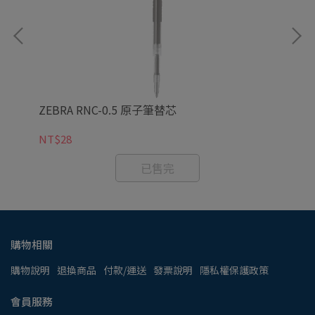
ZEBRA RNC-0.5 原子筆替芯
ZE
質
NT$28
NT
已售完
購物相關
購物說明
退換商品
付款/運送
發票說明
隱私權保護政策
會員服務