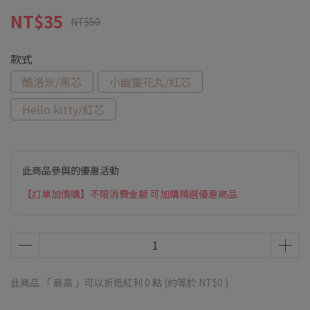
NT$35
NT$50
款式
酷洛米/黑芯
小幽靈花丸/紅芯
Hello kitty/紅芯
此商品參與的優惠活動
【訂單加價購】不限消費金額 可加購精選優惠商品
此商品 「 最高 」可以折抵紅利
0
點 (約等於
NT$0
)