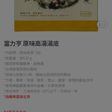
1
/
1
富力亨 原味高湯湯底
*內容物：原味高湯*2包
*總重量：約520 g
*選用新鮮雞腿骨，超鮮甜
*台灣黑葉蒜頭去腥味
*用慢火熬製3小時，精煉出蔬菜的自然甜味
*方便、簡單、快速，居家、登山、露營、旅遊的最佳良伴
*使用美國愛惠浦淨水設備，水質有保障
*保存條件：冷凍保存於-18°C以下，可保存一年
*由廠商直接出貨