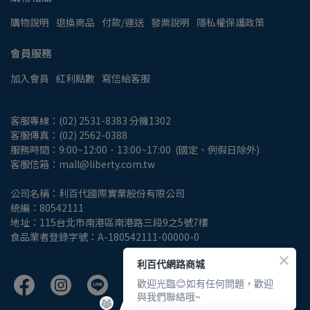
購物說明
退換商品
付款/運送
發票說明
隱私權保護政策
會員服務
加入會員
紅利點數
寫信給客服
客服專線：(02) 2531-8383 分機1302
客服傳真：(02) 2562-0388
服務時間：9:00~12:00．13:00~17:00  (國定、例假日除外)
客服信箱：mall@liberty.com.tw
公司名稱：利百代國際實業股份有限公司
統編：80542111
地址：115台北市南港區南港路三段9之5號7樓
食品業者登錄字號：A-180542111-00000-0
利百代網路商城
歡迎光臨😊如有任何問題，歡迎
與我們聯絡哦~