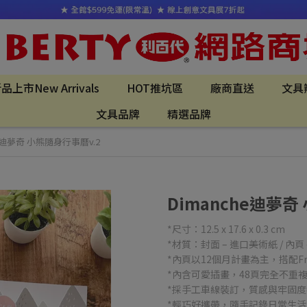
品上市New Arrivals
HOT推坑區
廠商直送
文具
文具品牌
精選品牌
he迪夢奇 小熊隨身行事曆v.2
Dimanche迪夢奇
*尺寸：12.5 x 17.6 x 0.3 cm
*材質：封面 – 進口美術紙 / 內頁
*內頁以12個月計畫為主，搭配Free
*內含可愛插畫，48頁完全不重
*採手工車線裝訂，質感與牢固
*輕巧好攜帶，隨手記錄日常生