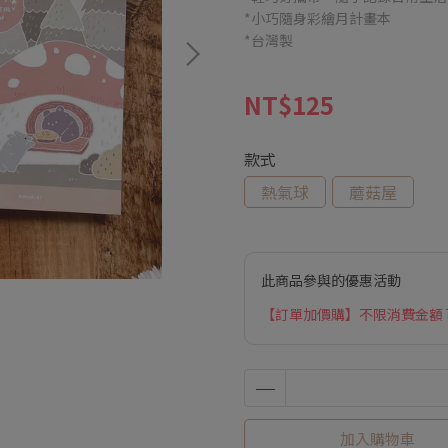
*小巧隨身彩繪月計畫本
*台灣製
NT$125
款式
熱氣球
蘑菇屋
此商品參與的優惠活動
【訂單加價購】不限消費金額
加入購物車