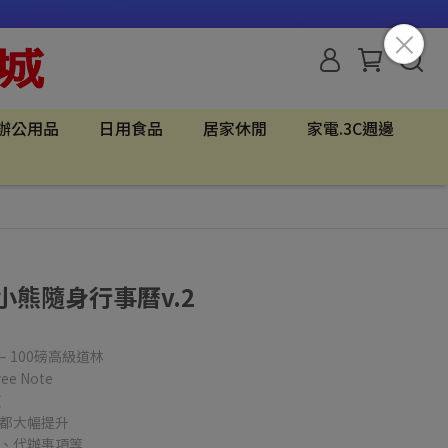
辦公用品
日用食品
居家休閒
家電.3C週邊
 小熊隨身行事曆v.2
 – 100磅高級道林
 Note
複
度都大幅提升
活、代辦事項等