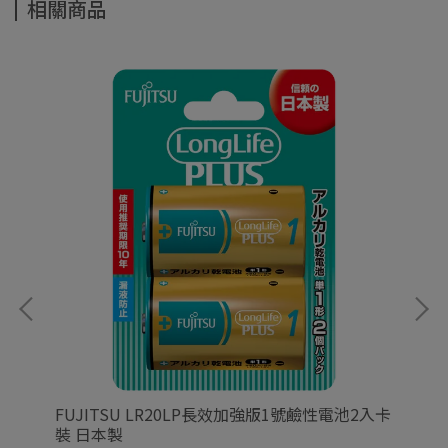
相關商品
FUJITSU LR20LP長效加強版1號鹼性電池2入卡
FU
裝 日本製
裝