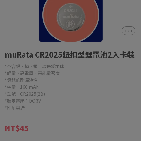
1
/
1
muRata CR2025鈕扣型鋰電池2入卡裝
*不含鉛、鎘、汞，環保愛地球
*輕量、高電壓、高能量密度
*優越的耐漏液性
*容量：160 mAh
*型號：CR2025(2B)
*額定電壓：DC 3V
*印尼製造
NT$45