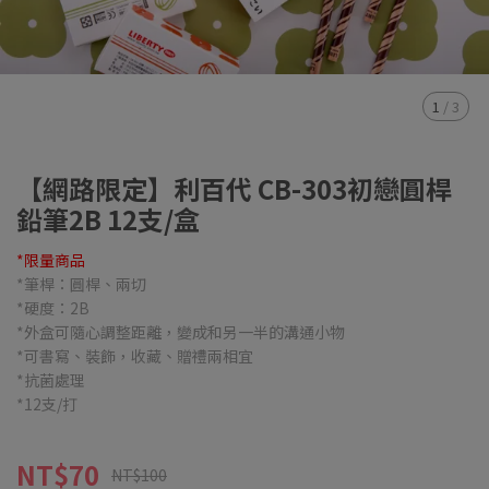
1
/
3
【網路限定】利百代 CB-303初戀圓桿
鉛筆2B 12支/盒
*限量商品
*筆桿：圓桿、兩切
*硬度：2B
*外盒可隨心調整距離，變成和另一半的溝通小物
*可書寫、裝飾，收藏、贈禮兩相宜
*抗菌處理
*12支/打
NT$70
NT$100