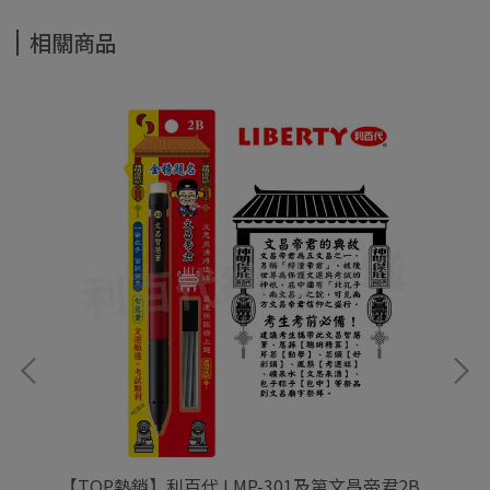
相關商品
桿塗
【TOP熱銷】利百代 LMP-301及第文昌帝君2B
【