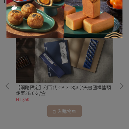
【網路限定】利百代 CB-318無字天書圓桿塗頭
鉛筆2B 6支/盒
NT$50
加入購物車
頭單
【
鉛
NT