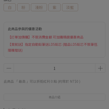
白
粉
淺粉
紫
淡藍
此商品參與的優惠活動
【訂單加價購】不限消費金額 可加購精選優惠商品
【買就送】指定自動鉛筆送LD5鉛芯 (贈品LD5鉛芯不限筆徑.
隨機贈送)
此商品 「 最高 」可以折抵紅利
0
點 (約等於
NT$0
)
商品介紹