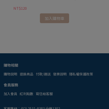
NT$120
ZE
加入購物車
握
NT
購物相關
購物說明
退換商品
付款/運送
發票說明
隱私權保護政策
會員服務
加入會員
紅利點數
寫信給客服
客服專線：(02) 2531-8383 分機1302