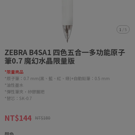
1
/
5
ZEBRA B4SA1 四色五合一多功能原子
筆0.7 魔幻水晶限量版
*限量商品
*原子筆：0.7 mm(黑、藍、紅、綠)+自動鉛筆：0.5 mm
*油性墨水
*彈性筆夾，矽膠握把
*替芯：SK-0.7
NT$144
NT$180
顏色