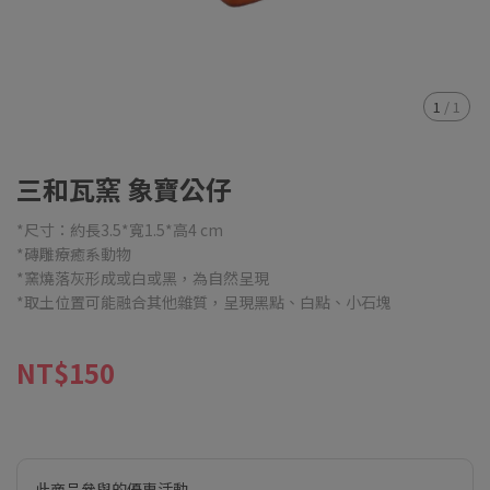
1
/
1
三和瓦窯 象寶公仔
*尺寸：約長3.5*寬1.5*高4 cm
*磚雕療癒系動物
*窯燒落灰形成或白或黑，為自然呈現
*取土位置可能融合其他雜質，呈現黑點、白點、小石塊
NT$150
此商品參與的優惠活動