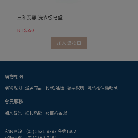
三和瓦窯 洗衣板皂盤
三
NT$550
NT
加入購物車
購物相關
購物說明
退換商品
付款/運送
發票說明
隱私權保護政策
會員服務
加入會員
紅利點數
寫信給客服
客服專線：(02) 2531-8383 分機1302
客服傳真：(02) 2562-0388