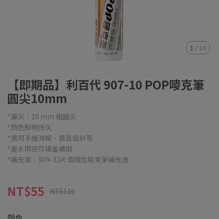
1
/
10
【即期品】利百代 907-10 POP嘜克筆
圓尖10mm
*筆尖：10 mm 粗圓尖
*顏色鮮明持久
*適用手繪海報、廣告設計等
*墨水用完可填墨續用
*補充液：909-33R 酒精性嘜克筆補充液
NT$55
NT$110
顏色