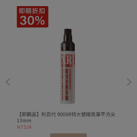
【即期品】利百代 900XR特大號嘜克筆平方尖
ZE
13mm
NT$24
NT