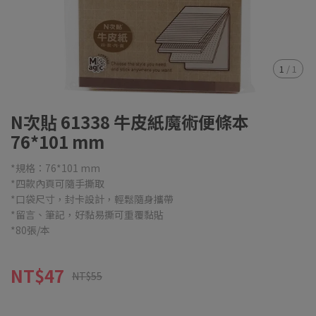
1
/
1
N次貼 61338 牛皮紙魔術便條本
76*101 mm
*規格：76*101 mm
*四款內頁可隨手撕取
*口袋尺寸，封卡設計，輕鬆隨身攜帶
*留言、筆記，好黏易撕可重覆黏貼
*80張/本
NT$47
NT$55