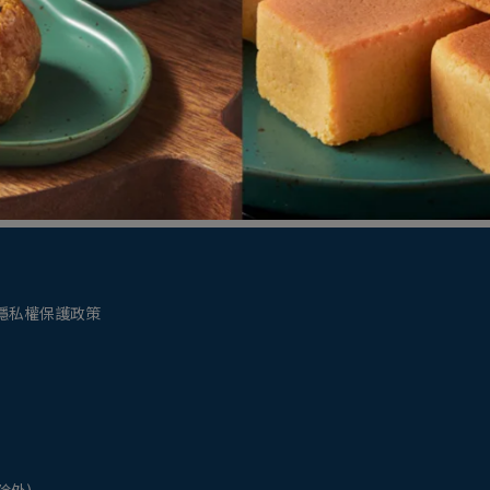
kangaro NO.10-1M 10號彩色訂書針10小盒
MA
混色
NT$250
NT
加入購物車
隱私權保護政策