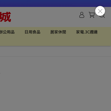
辦公用品
日用食品
居家休閒
家電.3C週邊
針