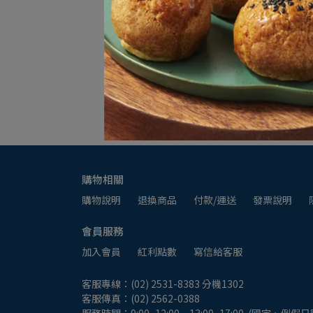
書針
kangaro NO.10-1M 10號彩色訂書針
NT$20
加入購物車
購物相關
購物說明
退換商品
付款/運送
發票說明
會員服務
加入會員
紅利點數
寫信給客服
客服專線：(02) 2531-8383 分機1302
客服傳真：(02) 2562-0388