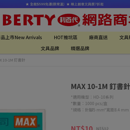
品上市New Arrivals
HOT推坑區
廠商直送
文具
文具品牌
精選品牌
X 10-1M 釘書針
MAX 10-1M 釘書
*適用機型：HD-10系列
*數量：1000 pcs/盒
*規格：針腳5 mm*寬距8.4 mm
NT$10
NT$12