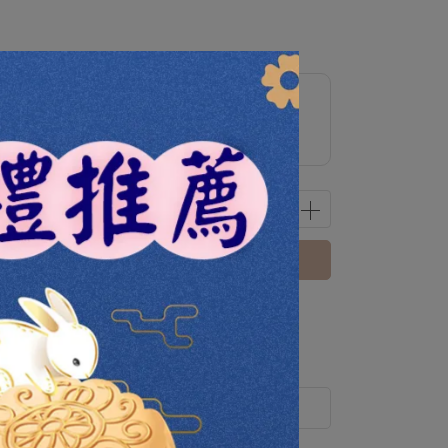
 可加購精選優惠商品
立即購買
 」可以折抵紅利
0
點 (約等於
NT$0
)