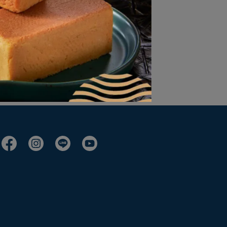
X 10-1M 釘書針 粉彩色
MAX M8-1M 
$30
NT$20
加入購物車