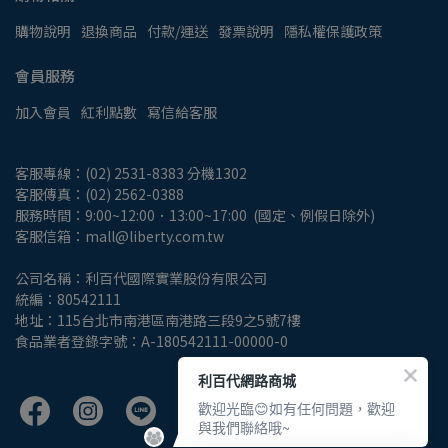
購物說明
退換商品
付款/運送
發票說明
隱私權保護政策
會員服務
加入會員
紅利點數
寫信給客服
客服專線：(02) 2531-8383 分機1302
客服傳真：(02) 2562-0388
服務時間：9:00~12:00．13:00~17:00  (國定、例假日除外)
客服信箱：mall@liberty.com.tw
公司名稱：利百代國際實業股份有限公司
統編：80542111
地址：115台北市南港區南港路三段9之5號7樓
食品業者登錄字號：A-180542111-00000-0
利百代網路商城
歡迎光臨😊如有任何問題，歡迎
與我們聯絡哦~