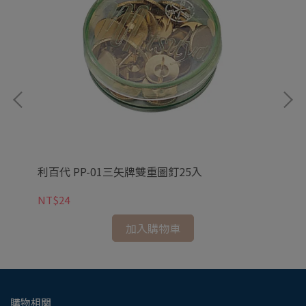
利百代 PP-01三矢牌雙重圖釘25入
SD
NT$24
NT
加入購物車
購物相關