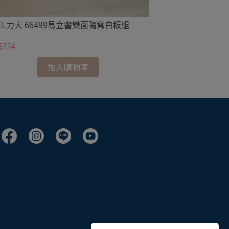
EL力大 66499易立書雙面隨寫白板組
ABEL力大 677
$224
NT$140
加入購物車