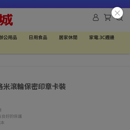
辦公用品
日用食品
居家休閒
家電.3C週邊
 庫洛米滾輪保密印章卡裝
趣
有良好的保護
記本