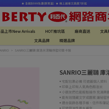
品上市New Arrivals
HOT推坑區
廠商直送
文具
文具品牌
精選品牌
NRIO
SANRIO三麗鷗 庫洛米滾輪保密印章卡裝
SANRIO三麗鷗
￭ 宅配包裹必備 可遮蓋個人資料
￭ 印章上印有人氣角色酷洛米
￭ 小朋友們也能輕鬆操作 充滿樂
￭ 能有效隱藏文字或圖案 讓秘密
￭ 適合裝飾各種手帳、信件和筆
￭ 可使用油性墨水補充