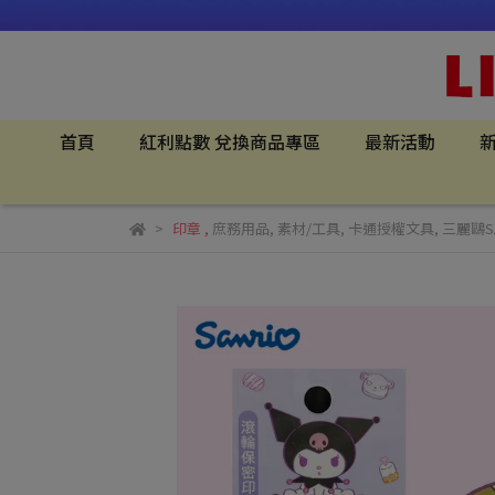
首頁
紅利點數 兌換商品專區
最新活動
新
印章
,
庶務用品
,
素材/工具
,
卡通授權文具
,
三麗鷗SA