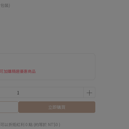
(含包裝)
 可加購精選優惠商品
立即購買
 」可以折抵紅利
0
點 (約等於
NT$0
)