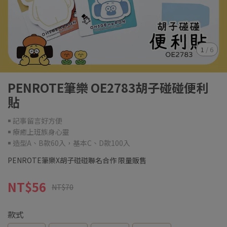
1
/
6
PENROTE筆樂 OE2783胡子碰碰便利
貼
￭ 記事留言好方便
￭ 療癒上班族身心靈
￭ 造型A、B款60入，基本C、D款100入
PENROTE筆樂X胡子碰碰聯名合作 限量販售
NT$56
NT$70
款式