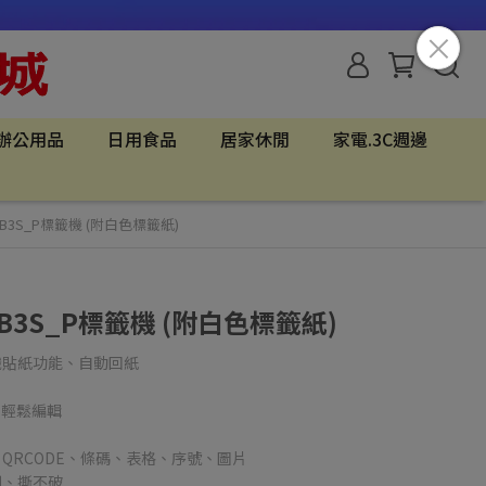
辦公用品
日用食品
居家休閒
家電.3C週邊
】B3S_P標籤機 (附白色標籤紙)
B3S_P標籤機 (附白色標籤紙)
識貼紙功能、自動回紙
，輕鬆編輯
QRCODE、條碼、表格、序號、圖片
刮、撕不破