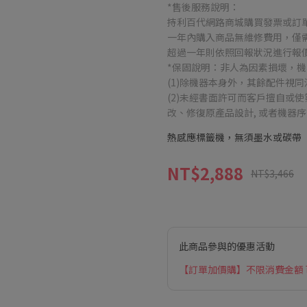
*售後服務說明：
持利百代網路商城購買發票或訂
一年內購入商品無維修費用，僅
超過一年則依照回報狀況進行報
*保固說明：非人為因素損壞，
(1)除機器本身外，其餘配件視
(2)未經書面許可而客戶擅自或
改、修復原產品設計, 或者機器
熱感應標籤機，無須墨水或碳帶
NT$2,888
NT$3,466
此商品參與的優惠活動
【訂單加價購】不限消費金額