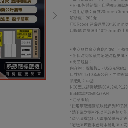
￭ RFID智慧辨識，自動顯示編
￭ 適用貼紙：寬度20mm~70mm
解析度：203dpi
印QRcode 建議選用30*30m
印條碼 建議選用40*20mm以上
￭ 本商品為廠商直送/宅配，不
￭ 出貨時間依廠商配送時程安排
￭ 商品規格：
內容物：標籤機1、USB充電線
尺寸約11x10.8x6公分，內建鋰
製造地：中國
NCC型式認證號碼CCAJ24LP123
BSMI認證號碼R37924
￭ 注意事項
*使用原廠標籤紙以確保列印品質
*請下載對應APP以開啟完整功能
*商品圖檔顏色因電腦螢幕設定
*配送區域僅限台灣本島地區，