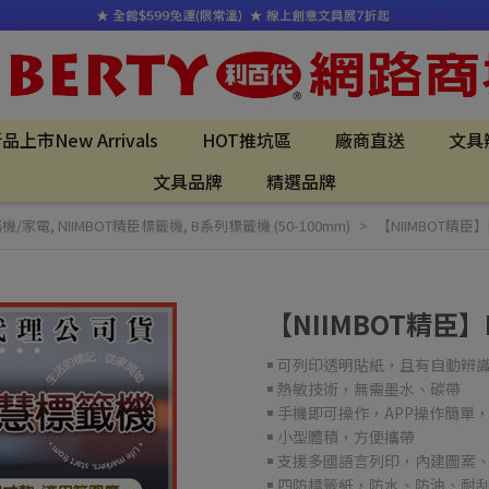
品上市New Arrivals
HOT推坑區
廠商直送
文具
文具品牌
精選品牌
務機/家電
,
NIIMBOT精臣標籤機
,
B系列標籤機 (50-100mm)
【NIIMBOT精臣
【NIIMBOT精臣】
￭ 可列印透明貼紙，且有自動辨
￭ 熱敏技術，無需墨水、碳帶
￭ 手機即可操作，APP操作簡單
￭ 小型體積，方便攜帶
￭ 支援多國語言列印，內建圖案、
￭ 四防標籤紙，防水、防油、耐