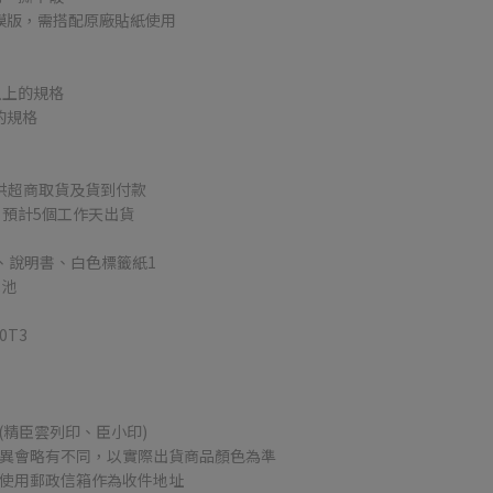
輯模版，需搭配原廠貼紙使用
m以上的規格
的規格
提供超商取貨及貨到付款
，預計5個工作天出貨
1、說明書、白色標籤紙1
電池
0T3
(精臣雲列印、臣小印)
差異會略有不同，以實際出貨商品顏色為準
勿使用郵政信箱作為收件地址