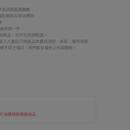
單資訊與客服聯繫
需負擔來回寄送費用
價
機器保固一年
同消耗品，均不在保固範圍。
使第三人嘗試打開產品本體或添附、拆卸、擴充或更
序號不符之情況，我們將有權終止保固服務。
 可加購精選優惠商品