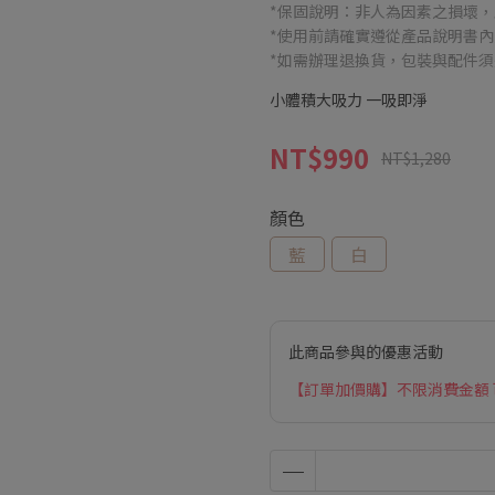
*保固說明：非人為因素之損壞
*使用前請確實遵從產品說明書
*如需辦理退換貨，包裝與配件須
小體積大吸力 一吸即淨
NT$990
NT$1,280
顏色
藍
白
此商品參與的優惠活動
【訂單加價購】不限消費金額