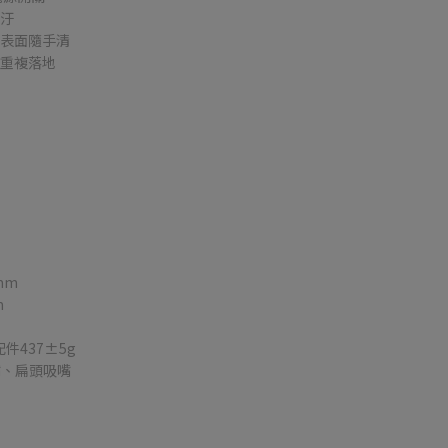
髒汙
種表面隨手清
不重複落地
mm
m
件437±5g
吸嘴、扁頭吸嘴