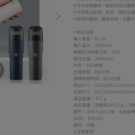
￭ 可拆卸集塵杯 - 輕鬆倒出灰塵
￭ 可替換式刷頭 - 角落、縫隙各
￭ 收納防塵蓋 - 攜帶收納，灰塵
￭ 商品規格
輸入電壓：DC 5V
輸入電流：1500mA
總額定消耗電功率：50W
電池容量：2000mAh
材質：ABS塑膠
充電時間：約4小時
連續使用時間：約20分鐘
產品尺寸：H220xW62.5xD62.5
包裝尺寸：W123xD75xH250m
產品重量： 437 g
產品重量：吸塵器345±5g；含配
配件：USB Type-C線、毛刷
BSMI：R4A106
產地：中國
￭ 注意事項