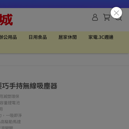
辦公用品
日用食品
居家休閒
家電.3C週邊
890輕巧手持無線吸塵器
複使用減塑環保
h大容量鋰電池
用
空吸力，一吸即淨
rpm高驅動馬達
電源開關