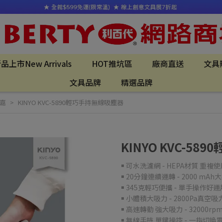
品上市New Arrivals
HOT推坑區
廠商直送
文具
文具品牌
精選品牌
耐嘉
KINYO KVC-5890輕巧手持無線吸塵器
KINYO KVC-5
￭ 可水洗濾網 - HEPA材質 重
￭ 20分鐘連續運轉 - 2000 mA
￭ 345克輕巧便攜 - 單手操作好運
￭ 小體積大吸力 - 2800Pa真
￭ 高速轉動 強大吸力 - 32000
￭ 無線手持 單鍵操控 - 一指切換