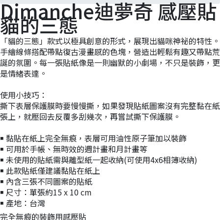
Dimanche迪夢奇 感壓貼
貓的三態
「貓的三態」款式以極具創意的形式，展現出貓咪神祕的特性。
手繪線條搭配帶點復古漫畫感的色塊，營造出輕鬆有趣又帶點荒
誕的氛圍。每一張貼紙像是一則幽默的小劇場，不只是裝飾，更
是情緒表達。
使用小技巧：
撕下表層保護膜時要慢慢撕，如果發現貼紙圖案沒有完整黏在紙
張上，就壓回去反覆多刮幾次，再嘗試撕下保護膜。
￭ 黏貼在紙上完全無痕，表層可用油性原子筆加以裝飾
￭ 可用於手帳、無時效的週計畫和月計畫等
￭ 未使用的貼紙需與離型紙一起收納(可使用4x6相簿收納)
￭ 此款貼紙僅建議黏貼在紙上
￭ 內含三張不同圖案的貼紙
￭ 尺寸：單張約15 x 10 cm
￭ 產地：台灣
完全無痕的裝飾用感壓貼