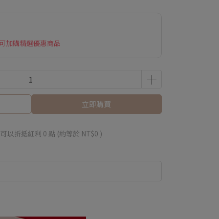
 可加購精選優惠商品
立即購買
 」可以折抵紅利
0
點 (約等於
NT$0
)