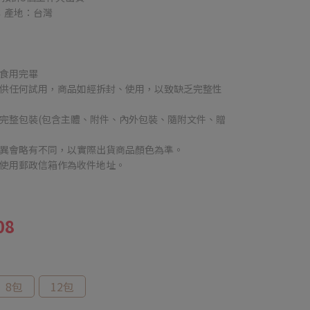
包；產地：台灣
速食用完畢
提供任何試用，商品如經拆封、使用，以致缺乏完整性
完整包裝(包含主體、附件、內外包裝、隨附文件、贈
差異會略有不同，以實際出貨商品顏色為準。
勿使用郵政信箱作為收件地址。
08
8包
12包