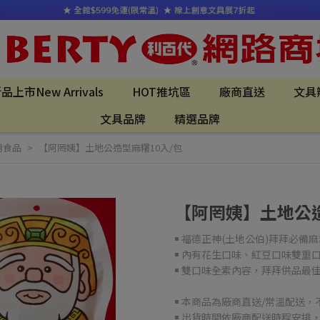
品上市New Arrivals
HOT推坑區
廠商直送
文具
文具品牌
精選品牌
用食品
【阿罔姨】土地公造型麻糬10入/包
【阿罔姨】土地公造
￭ 福德正神(土地公伯)拜拜必備麻
￭ 內有花生口味、紅豆口味雙重
￭ 雙口味全素內容，拜拜供品最
￭ 本商品為廠商直送/常溫配送
￭ 出貨時間依廠商配送時程安排