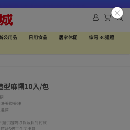
辦公用品
日用食品
居家休閒
家電.3C週邊
型麻糬10入/包
糬
口味美觀美味
佳選擇
，不提供超商取貨及貨到付款
，預計5個工作天出貨