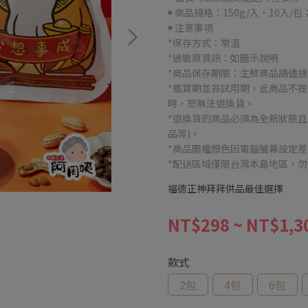
￭ 商品規格：150g/入，10入/
￭ 注意事項
*保存方式：常溫
*過敏原資訊：如圖示說明
*商品保存期限：生鮮商品請儘
*鑑賞期並非試用期，此商品不
時，恕無法退換貨。
*退換貨的商品必須為全新狀態且
品等)。
*商品圖檔顏色因電腦螢幕設定
*配送區域僅限台灣本島地區，
福德正神拜拜供品最佳選擇
NT$298
~
NT$1,3
款式
2包
4包
6包