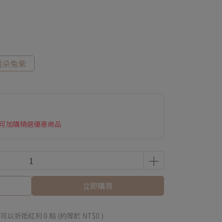
雲朵兔紫
 可加購精選優惠商品
立即購買
 」可以折抵紅利
0
點 (約等於
NT$0
)