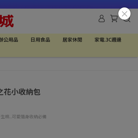
辦公用品
日用食品
居家休閒
家電.3C週邊
之花小收納包
生棉...可愛隨身收納必備