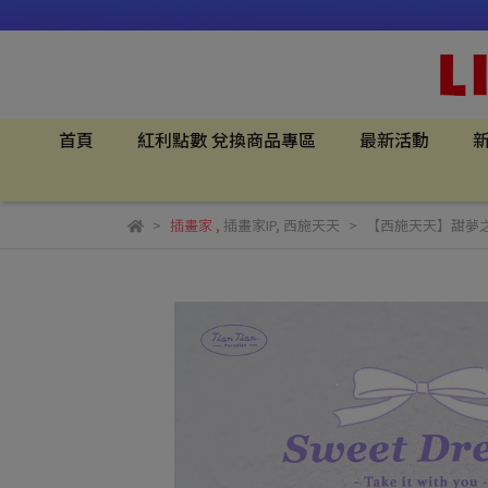
首頁
紅利點數 兌換商品專區
最新活動
新
插畫家
,
插畫家IP
,
西施天天
【西施天天】甜夢