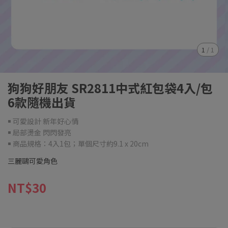
1
/
1
狗狗好朋友 SR2811中式紅包袋4入/包
6款隨機出貨
￭ 可愛設計 新年好心情
￭ 局部燙金 閃閃發亮
￭ 商品規格：4入1包；單個尺寸約9.1 x 20cm
三麗鷗可愛角色
NT$30