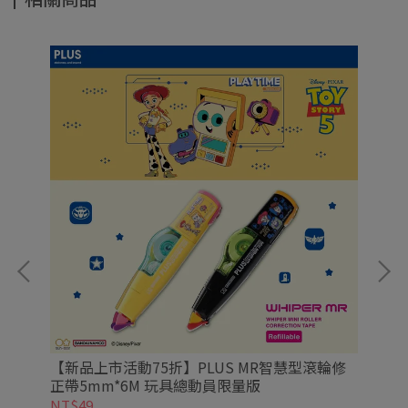
【新品上市活動75折】PLUS MR智慧型滾輪修
【新
鷗系
正帶5mm*6M 玩具總動員限量版
剪
NT$49
NT