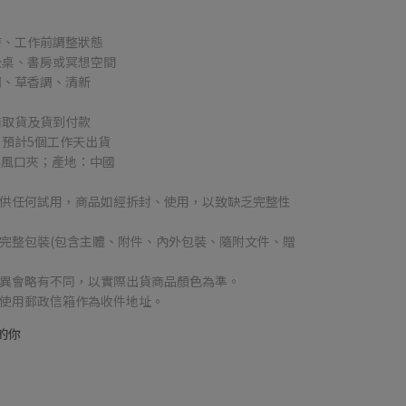
時、工作前調整狀態
公桌、書房或冥想空間
調、草香調、清新
商取貨及貨到付款
，預計5個工作天出貨
與風口夾；產地：中國
提供任何試用，商品如經拆封、使用，以致缺乏完整性
完整包裝(包含主體、附件、內外包裝、隨附文件、贈
差異會略有不同，以實際出貨商品顏色為準。
勿使用郵政信箱作為收件地址。
的你