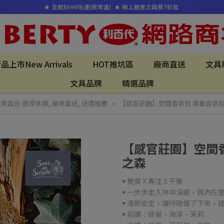
品上市New Arrivals
HOT推坑區
廠商直送
文具
文具品牌
精選品牌
商直送-居家休閒
,
廠商直送
,
送禮推薦
【感官莊園】空間香氛包 車載香氛包
【感官莊園】空間香
之森
￭ 覺察 X 專注 X 平衡
￭ 一步步走入林中深處，與內在
￭ 清新安定，讓呼吸慢了下來，
￭ 前調：綠葉、海洋、茉莉