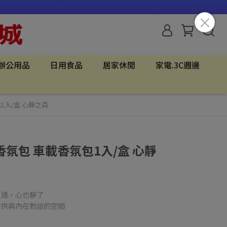
辦公用品
日用食品
居家休閒
家電.3C週邊
1入/盒 心靜之森
氛包 車載香氛包1入/盒 心靜
重逢，心也靜了
提供與內在對話的空間