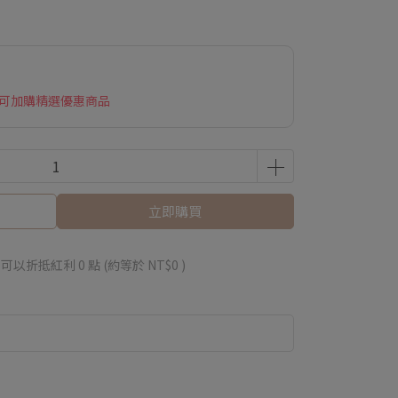
 可加購精選優惠商品
立即購買
 」可以折抵紅利
0
點 (約等於
NT$0
)