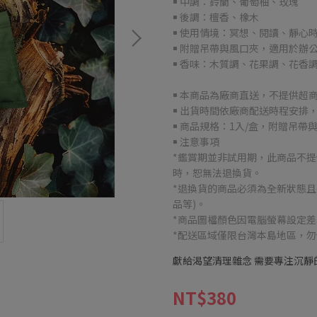
￭ 中調：鈴蘭、葡萄柚、玫瑰
￭ 後調：檀香、橡木
￭ 使用情境：冥想、閱讀、靜心
￭ 附贈吊帶與風口夾，適用於辦
￭ 香味：木質調、花果調、花香
￭ 本商品為廠商直送，不提供超
￭ 出貨時間依廠商配送時程安排
￭ 商品規格：1入/盒，附贈吊帶
￭ 注意事項
*鑑賞期並非試用期，此商品不
時，恕無法退換貨。
*退換貨的商品必須為全新狀態且
品等)。
*商品圖檔顏色因電腦螢幕設定
*配送區域僅限台灣本島地區，
獻給渴望清理雜念 需要專注沉靜
NT$380