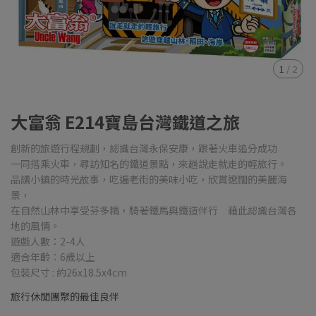
1
/
2
大富翁 E214寶島台灣鐵道之旅
創新的旅遊行程規劃，認識台灣永保安康，跟著火車追分成功
一同搭乘火車，尋訪知名的鐵道景點，來趟說走就走的輕旅行。
品讀小鎮的時光故事，吃遍老街的美味小吃，欣賞遼闊的美麗海
景，
在自然山林中享受芬多精，騎著鐵馬與鐵道伴行 藉此認識台灣各
地的風情。
遊戲人數：2-4人
適合年齡：6歲以上
包裝尺寸 : 約26x18.5x4cm
旅行休閒團聚的最佳良伴