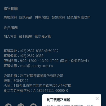
購物相關
購物說明
退換商品
付款/運送
發票說明
隱私權保護政策
會員服務
加入會員
紅利點數
寫信給客服
客服專線：(02) 2531-8383 分機1302
客服傳真：(02) 2562-0388
服務時間：9:00~12:00．13:00~17:00  (國定、例假日除外)
客服信箱：mall@liberty.com.tw
公司名稱：利百代國際實業股份有限公司
統編：80542111
地址：115台北市南港區南港路三段9之5號7樓
食品業者登錄字號：A-180542111-00000-0
利百代網路商城