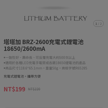
1
/
2
塔塔加 BRZ-2600充電式鋰電池
18650/2600mA
￭一致性好、壽命長、可反覆充電大約500次以上
￭適用於各種LED充電手電筒或各類18650鋰電池的產品
￭商品尺寸118.6*65.1mm。重量50g。商檢字號R65285
充電式鋰電池。攜帶方便
NT$199
NT$220