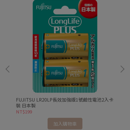
FUJITSU LR20LP長效加強版1號鹼性電池2入卡
FU
裝 日本製
裝
NT$199
NT
加入購物車