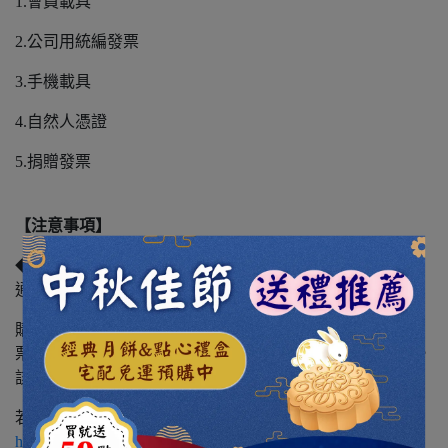
1.會員載具
2.公司用統編發票
3.手機載具
4.自然人憑證
5.捐贈發票
【注意事項】
◆ 若發票中獎，將以當初購買人留存之連絡資訊發送簡訊
通知，
購買人收到通知後，可自行使用7-11的ibon機台(綠界發
票)、全家的機器 FamiPort (美麗科技發票)列印中獎之發票，
該紙本即可進行兌獎，
若遺失，依國稅局規定無法補印。 (參考連結：
https://reurl.cc/kp1DKx
)