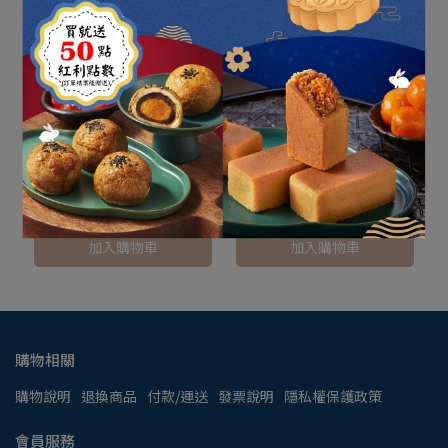
【NIIMBOT精臣】D110M
【NIIMBOT精臣】D101標
標籤機 蠟筆小新 (附白色標
籤機 白色 (附白色標籤紙)
籤紙)
NT$1,088
NT$1,306
NT$1,588
NT$1,906
加入購物車
加入購物車
購物相關
購物說明
退換商品
付款/運送
發票說明
隱私權保護政策
會員服務