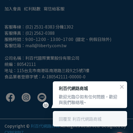
加入會員
紅利點數
寫信給客服
客服專線：(02) 2531-8383 分機1302
客服傳真：(02) 2562-0388
服務時間：9:00~12:00．13:00~17:00  (國定、例假日除外)
客服信箱：mall@liberty.com.tw
公司名稱：利百代國際實業股份有限公司
統編：80542111
地址：115台北市南港區南港路三段9之5號7樓
食品業者登錄字號：A-180542111-00000-0
利百代網路商城
歡迎光臨😊如有任何問題，歡迎
與我們聯絡哦~
回覆至 利百代網路商城
Copyright ©
利百代網路商城
All Rights Reserved.
Designed by
CYBERBIZ
.