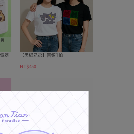
充電器
【黑貓兄弟】圓領T恤
NT$450