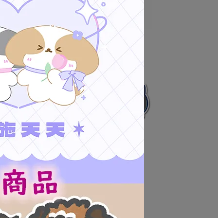
匙圈
【黑貓兄弟】愛心零錢包
NT$180
飾
【黑貓兄弟】造型貼紙3款/包
NT$100