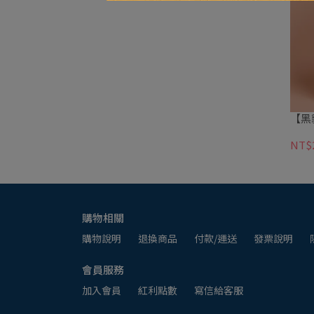
【黑
NT$
購物相關
購物說明
退換商品
付款/運送
發票說明
會員服務
加入會員
紅利點數
寫信給客服