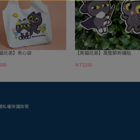
貓兄弟】背心袋
【黑貓兄弟】萬聖節刺繡貼
280
NT$150
隱私權保護政策