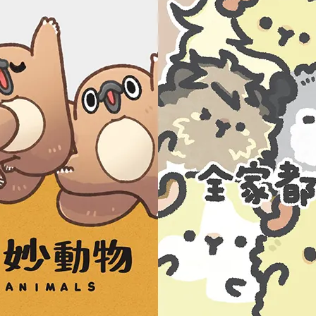
貓兄弟】珍珠奶茶飲料袋
【黑貓兄弟】硅藻土軟杯墊
280
NT$100