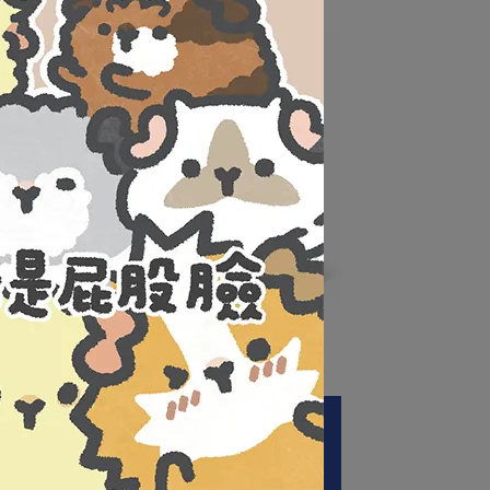
【黑貓兄弟】聖誕節方形抱枕
NT$350