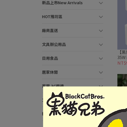
新品上市New Arrivals
HOT推坑區
廠商直送
文具辦公用品
【黑
日用食品
NT$
居家休閒
家電.3C週邊
文具品牌
精選品牌