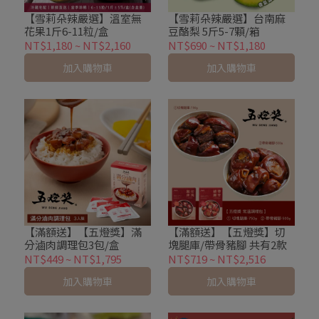
【雪莉朵辣嚴選】溫室無
【雪莉朵辣嚴選】台南麻
花果1斤6-11粒/盒
豆酪梨 5斤5-7顆/箱
NT$1,180
~
NT$2,160
NT$690
~
NT$1,180
加入購物車
加入購物車
【滿額送】【五燈獎】滿
【滿額送】【五燈獎】切
分滷肉調理包3包/盒
塊腿庫/帶骨豬腳 共有2款
NT$449
~
NT$1,795
NT$719
~
NT$2,516
加入購物車
加入購物車