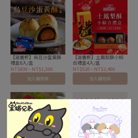
【滋養軒】烏豆沙蛋黃酥
【滋養軒】土鳳梨酥小綜
禮盒8入/盒
合禮盒4入/盒
NT$830
~
NT$1,500
NT$520
~
NT$2,400
加入購物車
加入購物車