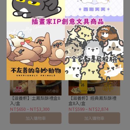
【滋養軒】蒜頭酥禮盒12
【滋養軒】清餡綠豆椪禮
入/盒
盒8入/盒
NT$790
~
NT$1,440
NT$960
~
NT$1,780
加入購物車
加入購物車
【滋養軒】土鳳梨酥禮盒8
【滋養軒】經典鳳梨酥禮
入/盒
盒8入/盒
NT$650
~
NT$3,300
NT$599
~
NT$2,874
加入購物車
加入購物車