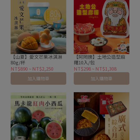
【山夏】愛文芒果冰淇淋
【阿罔姨】土地公造型麻
80g/杯
糬10入/包
NT$890
~
NT$2,250
NT$298
~
NT$1,308
加入購物車
加入購物車