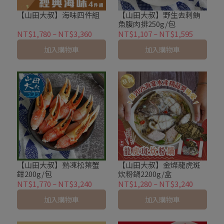
【山田大叔】海味四件組
【山田大叔】野生去刺鮪
魚腹肉排250g/包
NT$1,780
~
NT$3,360
NT$1,107
~
NT$1,595
加入購物車
加入購物車
【山田大叔】熟凍松葉蟹
【山田大叔】金燦龍虎斑
鉗200g/包
炊粉鍋2200g/盒
NT$1,770
~
NT$3,240
NT$1,280
~
NT$3,240
加入購物車
加入購物車