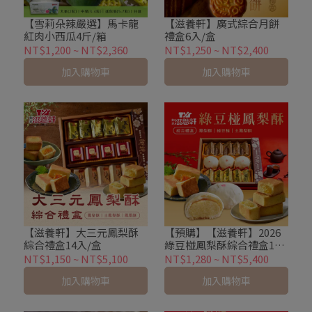
【雪莉朵辣嚴選】馬卡龍
【滋養軒】廣式綜合月餅
紅肉小西瓜4斤/箱
禮盒6入/盒
NT$1,200
~
NT$2,360
NT$1,250
~
NT$2,400
加入購物車
加入購物車
【滋養軒】大三元鳳梨酥
【預購】【滋養軒】2026
綜合禮盒14入/盒
綠豆椪鳳梨酥綜合禮盒13
入/盒
NT$1,150
~
NT$5,100
NT$1,280
~
NT$5,400
加入購物車
加入購物車