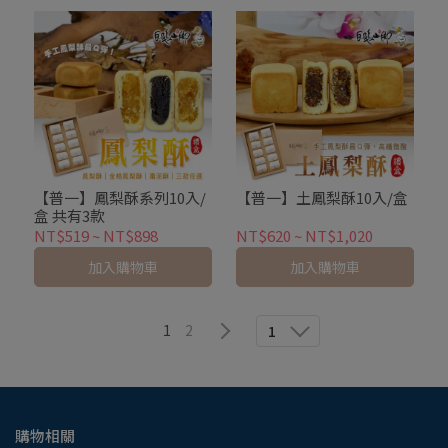
【普一】鳳梨酥系列10入/
【普一】土鳳梨酥10入/盒
盒 共有3款
NT$519
~
NT$898
NT$620
~
NT$1,020
加入購物車
加入購物車
1
2
1
購物相關