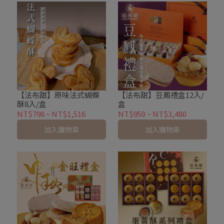
【法布甜】原味法式蝴蝶
【法布甜】豆鳳禮盒12入/
酥8入/盒
盒
NT$798
~
NT$1,516
NT$950
~
NT$3,480
加入購物車
加入購物車