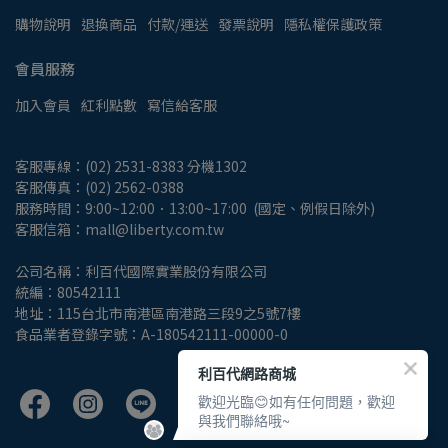
購物說明
退換商品
付款/運送
發票說明
隱私權保護政策
會員服務
加入會員
紅利點數
寫信給客服
客服專線：(02) 2531-8383 分機1302
客服傳真：(02) 2562-0388
服務時間：9:00~12:00．13:00~17:00  (國定、例假日除外)
客服信箱：mall@liberty.com.tw
公司名稱：利百代國際實業股份有限公司
統編：80542111
地址：115台北市南港區南港路三段9之5號7樓
食品業者登錄字號：A-180542111-00000-0
利百代網路商城
歡迎光臨😊如有任何問題，歡迎
與我們聯絡哦~