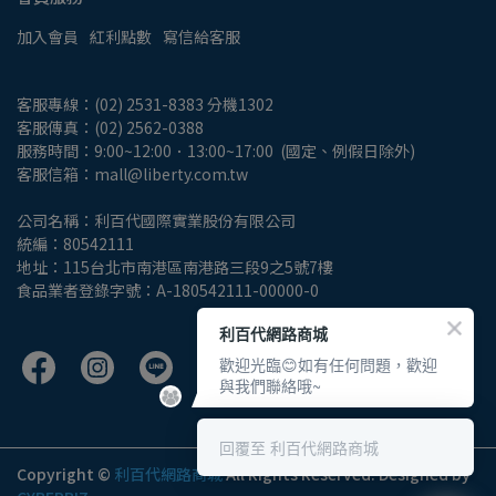
加入會員
紅利點數
寫信給客服
客服專線：(02) 2531-8383 分機1302
客服傳真：(02) 2562-0388
服務時間：9:00~12:00．13:00~17:00  (國定、例假日除外)
客服信箱：mall@liberty.com.tw
公司名稱：利百代國際實業股份有限公司
統編：80542111
地址：115台北市南港區南港路三段9之5號7樓
食品業者登錄字號：A-180542111-00000-0
利百代網路商城
歡迎光臨😊如有任何問題，歡迎
與我們聯絡哦~
回覆至 利百代網路商城
Copyright ©
利百代網路商城
All Rights Reserved.
Designed by