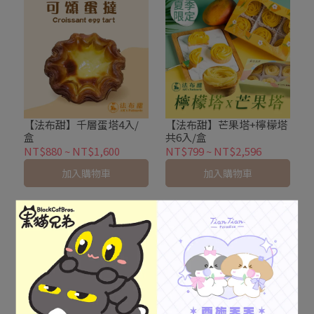
【法布甜】千層蛋塔4入/
【法布甜】芒果塔+檸檬塔
盒
共6入/盒
NT$880
~
NT$1,600
NT$799
~
NT$2,596
加入購物車
加入購物車