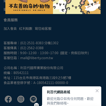
購物相關
購物說明
退換商品
付款/運送
發票說明
隱私權保護政策
會員服務
加入會員
紅利點數
寫信給客服
客服專線：(02) 2531-8383 分機1302
客服傳真：(02) 2562-0388
服務時間：9:00~12:00．13:00~17:00  (國定、例假日除外)
客服信箱：mall@liberty.com.tw
公司名稱：利百代國際實業股份有限公司
統編：80542111
地址：115台北市南港區南港路三段9之5號7樓
食品業者登錄字號：A-180542111-00000-0
利百代網路商城
歡迎光臨😊如有任何問題，歡迎
與我們聯絡哦~