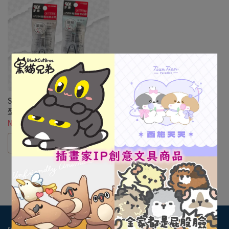
SDI i-PUSH輕鬆按修正帶進化
型滾輪替換帶 5mm*6M
NT$40
選購