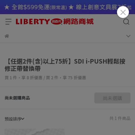
【任選2件(含)以上75折】SDI i-PUSH輕鬆按
修正帶替換帶
買 1 件，
享
8
折優惠
/
買 2 件，
享
75
折優惠
尚未選購
尚未選購商品
共 1 件商品
預設排序