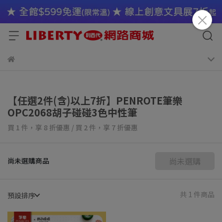
【任選2件(含)以上7折】PENROTE筆樂
OPC2068胡子碰碰3色中性筆
買 1 件，
享
8
折優惠
/
買 2 件，
享
7
折優惠
尚未選購
尚未選購商品
共 1 件商品
預設排序