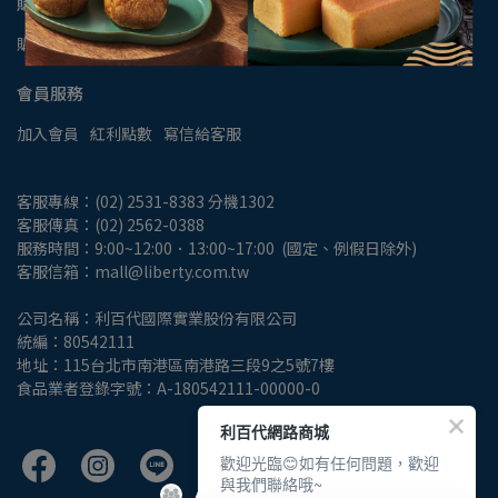
購物相關
購物說明
退換商品
付款/運送
發票說明
隱私權保護政策
會員服務
加入會員
紅利點數
寫信給客服
客服專線：(02) 2531-8383 分機1302
客服傳真：(02) 2562-0388
服務時間：9:00~12:00．13:00~17:00  (國定、例假日除外)
客服信箱：mall@liberty.com.tw
公司名稱：利百代國際實業股份有限公司
統編：80542111
地址：115台北市南港區南港路三段9之5號7樓
食品業者登錄字號：A-180542111-00000-0
利百代網路商城
歡迎光臨😊如有任何問題，歡迎
與我們聯絡哦~