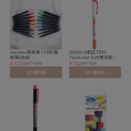
monami慕那美 CTB彩藝
DONG-A東亞 TS01
軟筆6色組
TwinLiner Soft雙頭柔色
螢光筆
NT$216
NT$360
NT$16
NT$20
加入購物車
加入購物車