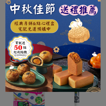
利百代 4801-JC Q比特大號
利百代 W-008 Q比天使可
可水洗蠟筆48色
水洗彩色筆12色
NT$320
NT$400
NT$91
NT$130
加入購物車
加入購物車