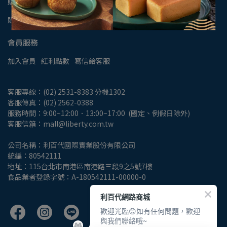
購物相關
購物說明
退換商品
付款/運送
發票說明
隱私權保護政策
會員服務
加入會員
紅利點數
寫信給客服
客服專線：(02) 2531-8383 分機1302
客服傳真：(02) 2562-0388
服務時間：9:00~12:00．13:00~17:00  (國定、例假日除外)
客服信箱：mall@liberty.com.tw
公司名稱：利百代國際實業股份有限公司
統編：80542111
地址：115台北市南港區南港路三段9之5號7樓
食品業者登錄字號：A-180542111-00000-0
利百代網路商城
歡迎光臨😊如有任何問題，歡迎
與我們聯絡哦~